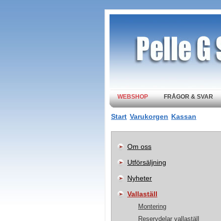
WEBSHOP
FRÅGOR & SVAR
Start
Varukorgen
Kassan
Om oss
Utförsäljning
Nyheter
Vallaställ
Montering
Reservdelar vallaställ