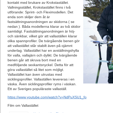
kontakt med brukare av Krokstastället.
Vallningsstället, Krokstastället finns i två
utförande: Sprint- och Fleximodellen. Det
enda som skiljer dem åt är
fastsättningsanordningen av skidorna ( se
nedan ). Båda modellerna klarar av två skidor
samtidigt. Fastsättninganordningen är höj-
och sänkbar, vilket gör att vallaställen klarar
olika spannprofiler. De tvärgående benen gör
att vallastället står stabilt även på ojämnt
underlag. Vallastället har en avställningshylla
för valla, vallajärn och dylikt. De tvärgående
benen går att skruva bort med en
medföljande sexkantsnyckel. Detta för att
göra vallastället så litet som möjligt.
Vallastället kan även utrustas med
sicklingsprofiler. Vallaställen levereras i en
väska. Även sicklingsprofiler ryms i väskan.
Ett av Sveriges populäraste vallaställ.
https://www.youtube.com/watch?v=NdPuXSU1_fo
Film om Vallastället