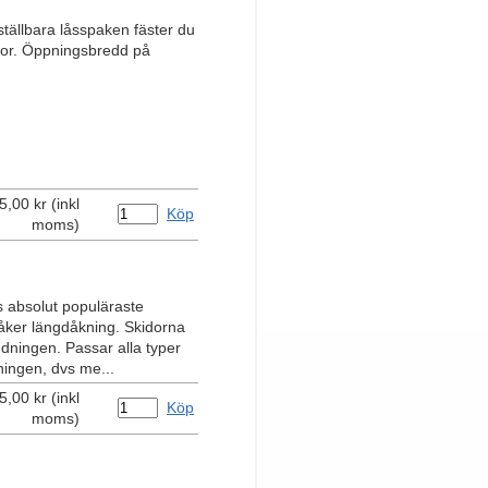
ställbara låsspaken fäster du
idor. Öppningsbredd på
5,00 kr (inkl
Köp
moms)
es absolut populäraste
t åker längdåkning. Skidorna
indningen. Passar alla typer
ningen, dvs me...
5,00 kr (inkl
Köp
moms)