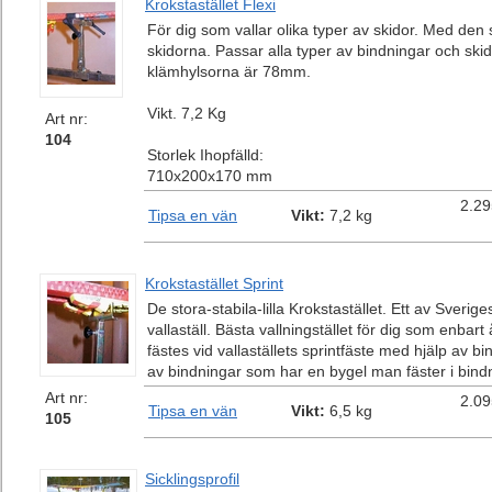
Krokstastället Flexi
För dig som vallar olika typer av skidor. Med den 
skidorna. Passar alla typer av bindningar och sk
klämhylsorna är 78mm.
Vikt. 7,2 Kg
Art nr:
104
Storlek Ihopfälld:
710x200x170 mm
2.29
Tipsa en vän
Vikt:
7,2 kg
Krokstastället Sprint
De stora-stabila-lilla Krokstastället. Ett av Sverig
vallaställ. Bästa vallningstället för dig som enbar
fästes vid vallaställets sprintfäste med hjälp av b
av bindningar som har en bygel man fäster i bind
Art nr:
2.09
Tipsa en vän
Vikt:
6,5 kg
105
Sicklingsprofil