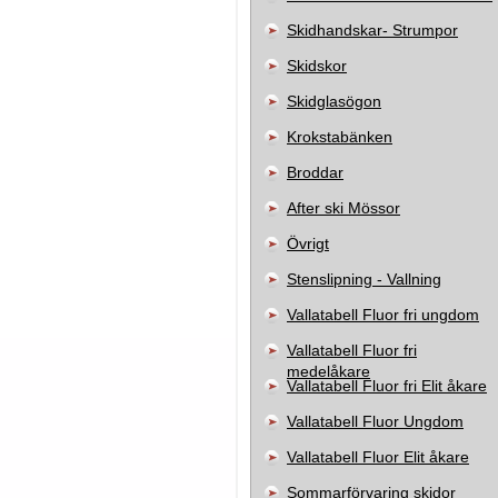
Skidhandskar- Strumpor
Skidskor
Skidglasögon
Krokstabänken
Broddar
After ski Mössor
Övrigt
Stenslipning - Vallning
Vallatabell Fluor fri ungdom
Vallatabell Fluor fri
medelåkare
Vallatabell Fluor fri Elit åkare
Vallatabell Fluor Ungdom
Vallatabell Fluor Elit åkare
Sommarförvaring skidor