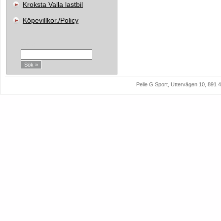
Kroksta Valla lastbil
Köpevillkor./Policy
Sök:
Pelle G Sport, Uttervägen 10, 89