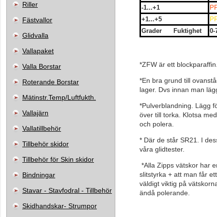
Riller
-1...+1
P
+1...+5
P
Fästvallor
Grader Fuktighet
Glidvalla
Grovkornig/ K
Vallapaket
*ZFW är ett blockparaffin
Valla Borstar
*En bra grund till ovans
Roterande Borstar
lager. Dvs innan man lä
Mätinstr.Temp/Luftfukth.
*Pulverblandning. Lägg fö
Vallajärn
över till torka. Klotsa m
och polera.
Vallatillbehör
* Där de står SR21. I dess
Tillbehör skidor
våra glidtester.
Tillbehör för Skin skidor
*Alla Zipps vätskor har e
slitstyrka + att man får e
Bindningar
väldigt viktig på vätskor
Stavar - Stavfodral - Tillbehör
ändå polerande.
Skidhandskar- Strumpor