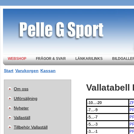
WEBSHOP
FRÅGOR & SVAR
LÄNKAR/LINKS
BILDGALLER
Start
Varukorgen
Kassan
Vallatabell 
Om oss
Utförsäljning
-10...-20
Z
Nyheter
-7...-9
P
-5...-7
P
Vallaställ
-5...-3
P
Tillbehör Vallaställ
-3...-1
P